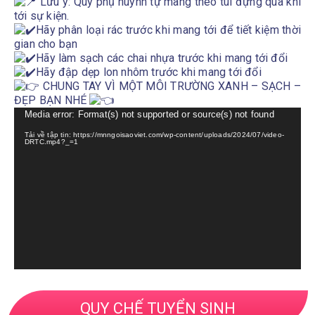
Lưu ý: Quý phụ huynh tự mang theo túi đựng quà khi
tới sự kiện.
Hãy phân loại rác trước khi mang tới để tiết kiệm thời
gian cho bạn
Hãy làm sạch các chai nhựa trước khi mang tới đổi
Hãy đập dẹp lon nhôm trước khi mang tới đổi
CHUNG TAY VÌ MỘT MÔI TRƯỜNG XANH – SẠCH –
ĐẸP BẠN NHÉ
Trình
Media error: Format(s) not supported or source(s) not found
chơi
Tải về tập tin: https://mnngoisaoviet.com/wp-content/uploads/2024/07/video-
Video
DRTC.mp4?_=1
QUY CHẾ TUYỂN SINH