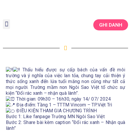
GHI DANH
Chương Trình Giáo Dục
Thấu hiểu được sự cấp bách của vấn đề môi
trường và ý nghĩa của việc lan tỏa, chung tay cải thiện ý
thức sống xanh đến lứa tuổi măng non cũng như tất cả
mọi người. Trường mầm non Ngôi Sao Việt tổ chức sự
kiện “Đổi rác xanh – nhận quà lành”.
Thời gian: 09h30 – 16h30, ngày 14/ 07/ 2024
Địa điểm: Tầng 1 – TTTM Vincom – TP.Việt Trì
ĐIỀU KIỆN THAM GIA CHƯƠNG TRÌNH
Bước 1: Like fanpage Trường MN Ngôi Sao Việt
Bước 2: Share bài kèm caption “Đổi rác xanh – Nhận quà
lành”