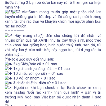
Bước 3: Tag 3 bạn bè dưới bài này rủ rê tham gia sự kiện
mình nhé.
VietStars mong muốn góp một phần nhỏ lan
truyền những giá trị tốt đẹp về lối sống xanh, môi trường
xanh, tái chế rác thải và khuyến khích mọi người phân loại
rác tại nguồn.
——————–
Hãy mang rác(*) đến cho chúng tôi để nhận về
những phần quà rất XANH như là: Cây thuỷ sinh, móc treo
chìa khoá, hạt giống hoa, bình nước thuỷ tinh, sen đá, túi
vải, cây lan ý, cúc mặt trời, cây ngọc trai, túi đựng rác tự
phân huỷ,…
(*)Rác được quy đổi như sau:
2kg Giấy/báo cũ = 01 sao
1kg chai nhựa, ống hút,… = 01 sao
10 chiếc vỏ hộp sữa = 01 sao
10 Vỏ lon nhôm = 01 sao
3 chiếc thiết bị điện tử = 01 sao
Ngoài ra, khi bạn check in tại Back check in xanh,
kèm hastag “Đổi rác xanh- nhận quà lành” + gắn vị trí
trường MN Ngôi sao Việt bạn sẽ được nhận thêm 1 sao
đó.