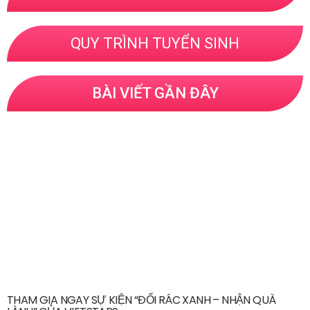
QUY TRÌNH TUYỂN SINH
BÀI VIẾT GẦN ĐÂY
THAM GIA NGAY SỰ KIỆN “ĐỔI RÁC XANH – NHẬN QUÀ