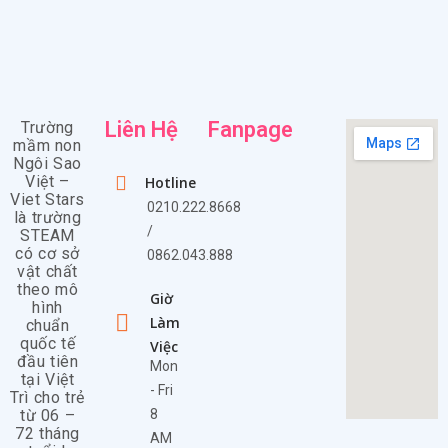
Liên Hệ
Fanpage
Trường
mầm non
Ngôi Sao
Việt –
Hotline
Viet Stars
0210.222.8668
là trường
/
STEAM
có cơ sở
0862.043.888
vật chất
theo mô
Giờ
hình
Làm
chuẩn
quốc tế
Việc
đầu tiên
Mon
tại Việt
- Fri
Trì cho trẻ
từ 06 –
8
72 tháng
AM