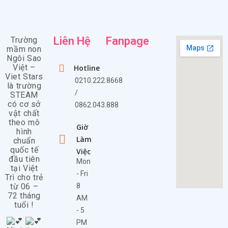
Liên Hệ
Fanpage
Trường
mầm non
Ngôi Sao
Việt –
Hotline
Viet Stars
0210.222.8668
là trường
/
STEAM
có cơ sở
0862.043.888
vật chất
theo mô
Giờ
hình
Làm
chuẩn
quốc tế
Việc
đầu tiên
Mon
tại Việt
- Fri
Trì cho trẻ
từ 06 –
8
72 tháng
AM
tuổi !
- 5
PM