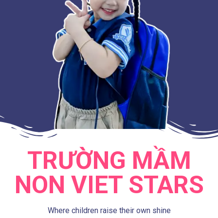
TRƯỜNG MẦM
NON VIET STARS
Where children raise their own shine